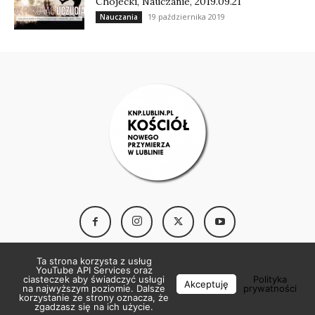
Chojecki, Nauczanie, 2019.09.21
19 października 2019
Nauczania
Ta strona korzysta z usług
YouTube API Services oraz
ciasteczek aby świadczyć usługi
Polityka
Akceptuję
na najwyższym poziomie. Dalsze
prywatności
korzystanie ze strony oznacza, że
© Copyright 2018 - Kościół Nowego Przymierza w Lublinie
zgadzasz się na ich użycie.