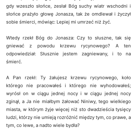
gdy wzeszło słońce, zesłał Bóg suchy wiatr wschodni i
słońce prażyło głowę Jonasza, tak że omdlewał i życzył
sobie śmierci, mówiąc: Lepiej mi umrzeć niż żyć.
Wtedy rzekł Bóg do Jonasza: Czy to słuszne, tak się
gniewać z powodu krzewu rycynowego? A ten
odpowiedział: Słusznie jestem zagniewany, i to na
śmierć.
A Pan rzekł: Ty żałujesz krzewu rycynowego, koło
którego nie pracowałeś i którego nie wyhodowałeś;
wyrósł on w ciągu jednej nocy i w ciągu jednej nocy
zginął, a Ja nie miałbym żałować Niniwy, tego wielkiego
miasta, w którym żyje więcej niż sto dwadzieścia tysięcy
ludzi, którzy nie umieją rozróżnić między tym, co prawe, a
tym, co lewe, a nadto wiele bydła?