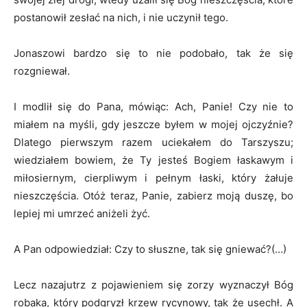
postanowił zesłać na nich, i nie uczynił tego.
Jonaszowi bardzo się to nie podobało, tak że się
rozgniewał.
I modlił się do Pana, mówiąc: Ach, Panie! Czy nie to
miałem na myśli, gdy jeszcze byłem w mojej ojczyźnie?
Dlatego pierwszym razem uciekałem do Tarszyszu;
wiedziałem bowiem, że Ty jesteś Bogiem łaskawym i
miłosiernym, cierpliwym i pełnym łaski, który żałuje
nieszczęścia. Otóż teraz, Panie, zabierz moją duszę, bo
lepiej mi umrzeć aniżeli żyć.
A Pan odpowiedział: Czy to słuszne, tak się gniewać?(…)
Lecz nazajutrz z pojawieniem się zorzy wyznaczył Bóg
robaka, który podgryzł krzew rycynowy, tak że usechł. A