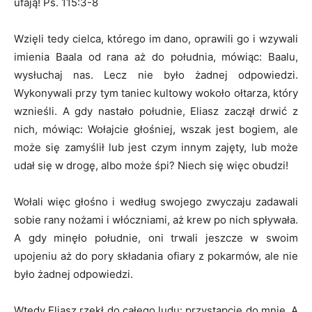
ufają! Ps. 115:3-8
Wzięli tedy cielca, którego im dano, oprawili go i wzywali
imienia Baala od rana aż do południa, mówiąc: Baalu,
wysłuchaj nas. Lecz nie było żadnej odpowiedzi.
Wykonywali przy tym taniec kultowy wokoło ołtarza, który
wznieśli. A gdy nastało południe, Eliasz zaczął drwić z
nich, mówiąc: Wołajcie głośniej, wszak jest bogiem, ale
może się zamyślił lub jest czym innym zajęty, lub może
udał się w drogę, albo może śpi? Niech się więc obudzi!
Wołali więc głośno i według swojego zwyczaju zadawali
sobie rany nożami i włóczniami, aż krew po nich spływała.
A gdy minęło południe, oni trwali jeszcze w swoim
upojeniu aż do pory składania ofiary z pokarmów, ale nie
było żadnej odpowiedzi.
Wtedy Eliasz rzekł do całego ludu: przystąpcie do mnie. A