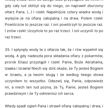
gdy cały lud zbliżył się do niego, on naprawił zburzony
ołtarz Pana. (…) I rzekł: Napełnijcie cztery wiadra wodą i
wylejcie je na ofiarę całopalną i na drwa. Potem rzekł:
Powtórzcie to jeszcze raz. I oni powtórzyli to jeszcze raz.
I znów rzekł: Uczyńcie to po raz trzeci. I oni uczynili to po
raz trzeci.
35. I spłynęły wody te z ołtarza tak, że i rów wypełnił się
wodą. A gdy nadeszła pora składania ofiary z pokarmów,
prorok Eliasz przystąpił i rzekł: Panie, Boże Abrahama,
Izaaka i Izraela! Niech się dziś okaże, że Ty jesteś Bogiem
w Izraelu, a ja twoim sługą i że według twego słowa
uczyniłem to wszystko. Odezwij się, Panie, odpowiedz
mi, a niech ten lud pozna, że Ty, Panie, jesteś Bogiem
prawdziwym i że Ty odmienisz ich serca.
Wtedy spadł ogień Pana i strawił ofiarę całopalną i drwa, i