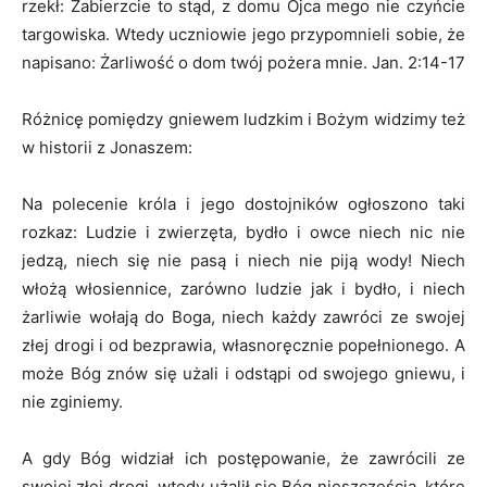
rzekł: Zabierzcie to stąd, z domu Ojca mego nie czyńcie
targowiska. Wtedy uczniowie jego przypomnieli sobie, że
napisano: Żarliwość o dom twój pożera mnie. Jan. 2:14-17
Różnicę pomiędzy gniewem ludzkim i Bożym widzimy też
w historii z Jonaszem:
Na polecenie króla i jego dostojników ogłoszono taki
rozkaz: Ludzie i zwierzęta, bydło i owce niech nic nie
jedzą, niech się nie pasą i niech nie piją wody! Niech
włożą włosiennice, zarówno ludzie jak i bydło, i niech
żarliwie wołają do Boga, niech każdy zawróci ze swojej
złej drogi i od bezprawia, własnoręcznie popełnionego. A
może Bóg znów się użali i odstąpi od swojego gniewu, i
nie zginiemy.
A gdy Bóg widział ich postępowanie, że zawrócili ze
swojej złej drogi, wtedy użalił się Bóg nieszczęścia, które