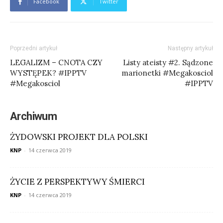
Facebook
Twitter
Poprzedni artykuł
Następny artykuł
LEGALIZM – CNOTA CZY
Listy ateisty #2. Sądzone
WYSTĘPEK? #IPPTV
marionetki #Megakosciol
#Megakosciol
#IPPTV
Archiwum
ŻYDOWSKI PROJEKT DLA POLSKI
KNP
-
14 czerwca 2019
ŻYCIE Z PERSPEKTYWY ŚMIERCI
KNP
-
14 czerwca 2019