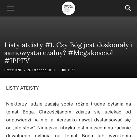
Listy ateisty #1. Czy Bóg jest doskonały i
samowystarczalny? #Megakosciol
#IPPTV
Przez
KNP
-
26 listopada 2018
1177
LISTY ATEISTY
Niektórzy ludzie zadają sobie różne trudne pytania na
temat Boga. Chrześcijanom zdarza się uciekać od
odpowiedzi na nie, a nierzadko nawet dystansować się
od „ateistów”. Niniejsza rubryka jest miejscem na zadanie
dowolnego pytania na temat Boga lub wyrażenia