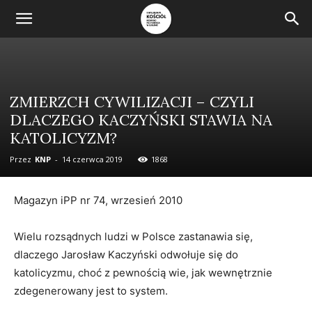
ZMIERZCH CYWILIZACJI – CZYLI
DLACZEGO KACZYŃSKI STAWIA NA
KATOLICYZM?
Przez
KNP
-
14 czerwca 2019
1868
Magazyn iPP nr 74, wrzesień 2010
Wielu rozsądnych ludzi w Polsce zastanawia się,
dlaczego Jarosław Kaczyński odwołuje się do
katolicyzmu, choć z pewnością wie, jak wewnętrznie
zdegenerowany jest to system.