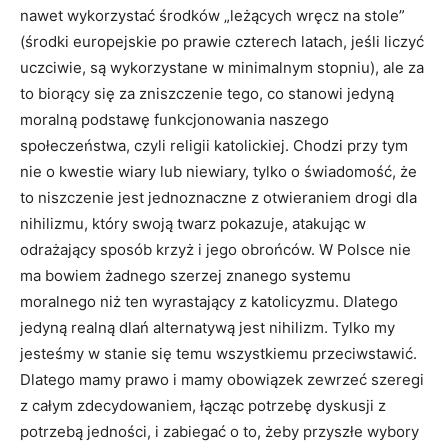
nawet wykorzystać środków „leżących wręcz na stole”
(środki europejskie po prawie czterech latach, jeśli liczyć
uczciwie, są wykorzystane w minimalnym stopniu), ale za
to biorący się za zniszczenie tego, co stanowi jedyną
moralną podstawę funkcjonowania naszego
społeczeństwa, czyli religii katolickiej. Chodzi przy tym
nie o kwestie wiary lub niewiary, tylko o świadomość, że
to niszczenie jest jednoznaczne z otwieraniem drogi dla
nihilizmu, który swoją twarz pokazuje, atakując w
odrażający sposób krzyż i jego obrońców. W Polsce nie
ma bowiem żadnego szerzej znanego systemu
moralnego niż ten wyrastający z katolicyzmu. Dlatego
jedyną realną dlań alternatywą jest nihilizm. Tylko my
jesteśmy w stanie się temu wszystkiemu przeciwstawić.
Dlatego mamy prawo i mamy obowiązek zewrzeć szeregi
z całym zdecydowaniem, łącząc potrzebę dyskusji z
potrzebą jedności, i zabiegać o to, żeby przyszłe wybory