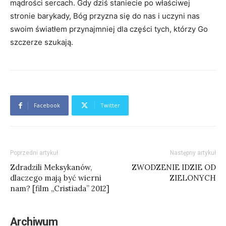
mądrości sercach. Gdy dziś staniecie po właściwej
stronie barykady, Bóg przyzna się do nas i uczyni nas
swoim światłem przynajmniej dla części tych, którzy Go
szczerze szukają.
Facebook
Twitter
Poprzedni artykuł
Następny artykuł
Zdradzili Meksykanów,
ZWODZENIE IDZIE OD
dlaczego mają być wierni
ZIELONYCH
nam? [film „Cristiada” 2012]
Archiwum