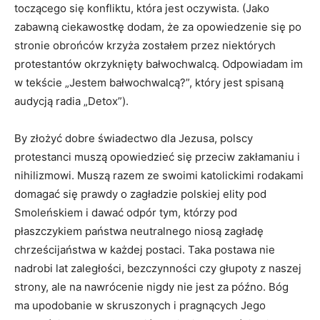
toczącego się konfliktu, która jest oczywista. (Jako
zabawną ciekawostkę dodam, że za opowiedzenie się po
stronie obrońców krzyża zostałem przez niektórych
protestantów okrzyknięty bałwochwalcą. Odpowiadam im
w tekście „Jestem bałwochwalcą?”, który jest spisaną
audycją radia „Detox”).
By złożyć dobre świadectwo dla Jezusa, polscy
protestanci muszą opowiedzieć się przeciw zakłamaniu i
nihilizmowi. Muszą razem ze swoimi katolickimi rodakami
domagać się prawdy o zagładzie polskiej elity pod
Smoleńskiem i dawać odpór tym, którzy pod
płaszczykiem państwa neutralnego niosą zagładę
chrześcijaństwa w każdej postaci. Taka postawa nie
nadrobi lat zaległości, bezczynności czy głupoty z naszej
strony, ale na nawrócenie nigdy nie jest za późno. Bóg
ma upodobanie w skruszonych i pragnących Jego