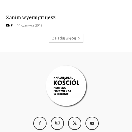
Zanim wyemigrujesz
KNP
-
14 czerwca 2019
Załaduj więcej