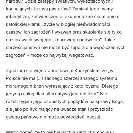
narodu? Gdzie zastępy światłych, wykształconych i
kochających Jezusa pastorów? Zamiast tego mamy
infantylizm, zeświecczenie, ekumeniczne skomlenie u
katolickiej klamki, życie w błogiej nieświadomości
czasów, ich zagrożeń i wyzwań oraz skupianie się tylko
na sprawach swojego „zborowego podwórka”. Takie
chrześcijaństwo nie może być zaporą dla współczesnych
zagrożeń – może co najwyżej wegetować.
Zgadzam się więc z Jarosławem Kaczyńskim, że „w
Polsce nie ma (…) żadnego szerzej znanego systemu
moralnego niż ten wyrastający z katolicyzmu. Dlatego
jedyną realną dlań alternatywą jest nihilizm.” Nie
rozstrzygam jego osobistych poglądów na sprawy Boga,
ale jako polityk mający na uwadze stan i przyszłość
całego państwa nie może powiedzieć inaczej.
Warto dodać, że to nie hierarchia katolicka, chciwa i