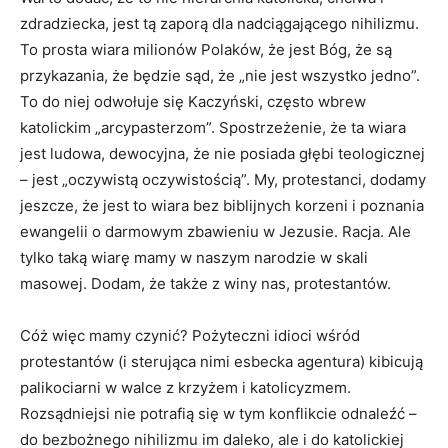
zdradziecka, jest tą zaporą dla nadciągającego nihilizmu.
To prosta wiara milionów Polaków, że jest Bóg, że są
przykazania, że będzie sąd, że „nie jest wszystko jedno”.
To do niej odwołuje się Kaczyński, często wbrew
katolickim „arcypasterzom”. Spostrzeżenie, że ta wiara
jest ludowa, dewocyjna, że nie posiada głębi teologicznej
– jest „oczywistą oczywistością”. My, protestanci, dodamy
jeszcze, że jest to wiara bez biblijnych korzeni i poznania
ewangelii o darmowym zbawieniu w Jezusie. Racja. Ale
tylko taką wiarę mamy w naszym narodzie w skali
masowej. Dodam, że także z winy nas, protestantów.
Cóż więc mamy czynić? Pożyteczni idioci wśród
protestantów (i sterująca nimi esbecka agentura) kibicują
palikociarni w walce z krzyżem i katolicyzmem.
Rozsądniejsi nie potrafią się w tym konflikcie odnaleźć –
do bezbożnego nihilizmu im daleko, ale i do katolickiej