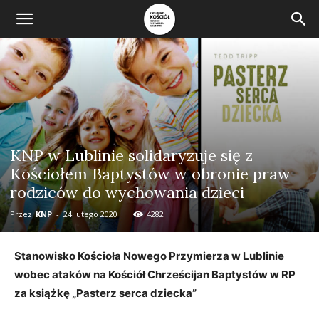
KNP w Lublinie solidaryzuje się z
Kościołem Baptystów w obronie praw
rodziców do wychowania dzieci
Przez
KNP
-
24 lutego 2020
4282
Stanowisko Kościoła Nowego Przymierza w Lublinie
wobec ataków na Kościół Chrześcijan Baptystów w RP
za książkę „Pasterz serca dziecka”